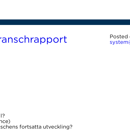
nkurrens? Dessa frågor och mycket annat diskuterad
anschrapport
Posted
system
 klar
!
 årliga kartläggning av den svenska foodservicem
 i samarbete med Delfi Marknadspartner, ger en g
l?
nce)
nschens fortsatta utveckling?