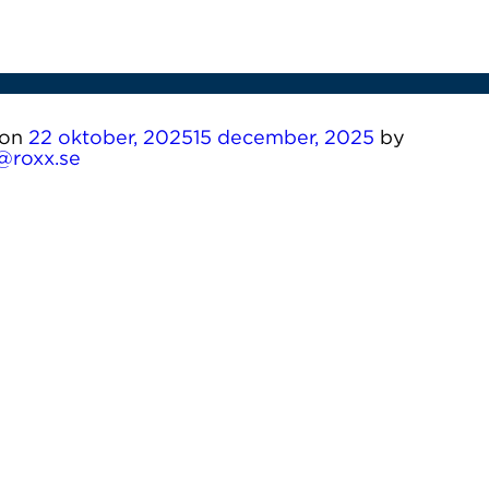
es på ett seminarium den 19 maj. Se sändningen i
 on
22 oktober, 2025
15 december, 2025
by
@roxx.se
arknaden i ett webbinarium.
edigen bild av totalmarknaden och dess