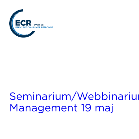
Seminarium/Webbinariu
Management 19 maj
Framtidens Category Management
Är Category Management fortfarande relevant? Plats