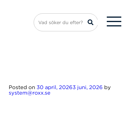
Posted on
30 april, 2026
3 juni, 2026
by
system@roxx.se
ig data, den starka lågprissektorn, AI, det nya