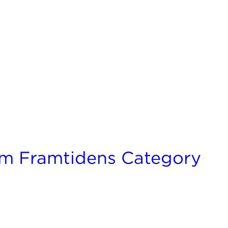
Kategori:
Webbinarier
m Framtidens Category
ar arbetssättet i dagens värld med all ny tillgängl