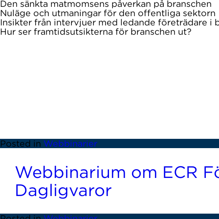
Den sänkta matmomsens påverkan på branschen
Nuläge och utmaningar för den offentliga sektorn
Insikter från intervjuer med ledande företrädare i
Hur ser framtidsutsikterna för branschen ut?
Medverkande
Joakim Browall,
vice vd Delfi Marknadspartner
Johan Kaij
, retail & erbjudandestrateg på Circel
Veronica Claeson
, Category and Purchasing Direct
Anton Ahlgren
, vice vd, Grays Bakery
Moderator
Ebba Kärrlander, Project Manager ECR GS1 Swede
Posted in
Webbinarier
Webbinarium om ECR Fö
Dagligvaror
Posted in
Webbinarier