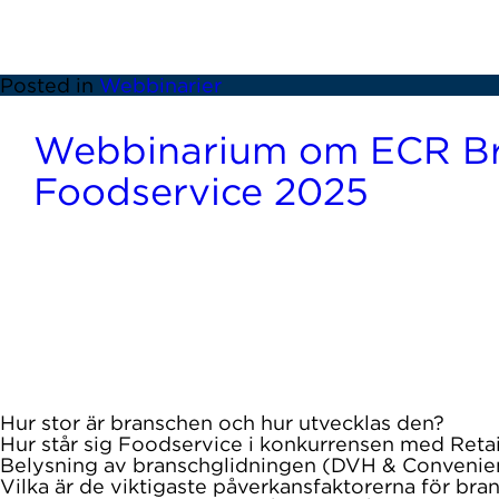
kanallandskapet, Retail Media och allt tuffare ko
efterhand nedan.
Posted in
Webbinarier
Webbinarium om ECR Br
Foodservice 2025
Årets kartläggning av foodservicemarknaden är nu
Fredag 12 december presenterade ECR Sverige sin
Branschrapport Foodservice 2025, som produceras
utveckling.
Områden som berördes under webbinariet
Hur stor är branschen och hur utvecklas den?
Hur står sig Foodservice i konkurrensen med Retai
Belysning av branschglidningen (DVH & Convenie
Vilka är de viktigaste påverkansfaktorerna för bra