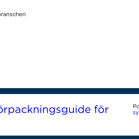
 branschen
or Martin & Servera
n
rpackningsguide för
P
s